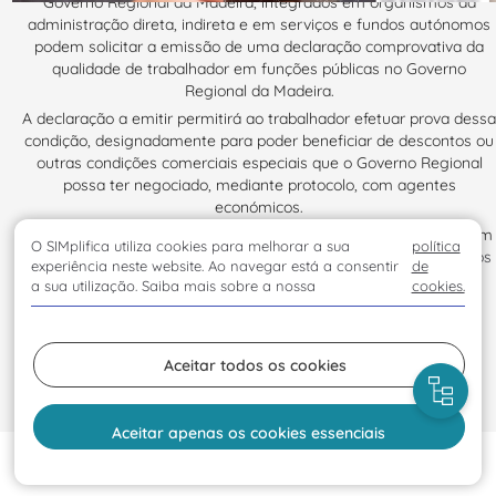
Governo Regional da Madeira, integrados em organismos da
administração direta, indireta e em serviços e fundos autónomos
podem solicitar a emissão de uma declaração comprovativa da
qualidade de trabalhador em funções públicas no Governo
Regional da Madeira.
A declaração a emitir permitirá ao trabalhador efetuar prova dessa
condição, designadamente para poder beneficiar de descontos ou
outras condições comerciais especiais que o Governo Regional
possa ter negociado, mediante protocolo, com agentes
económicos.
Os protocolos ativos e as respetivas condições comerciais podem
O SIMplifica utiliza cookies para melhorar a sua
política
ser consultados em
https://pfp.madeira.gov.pt/Home/Protocolos
experiência neste website. Ao navegar está a consentir
de
a sua utilização. Saiba mais sobre a nossa
cookies.
Processo de solicitação:
Clique aqui para visualizar o vídeo
Aceitar todos os cookies
Aceitar apenas os cookies essenciais
Início
Solicitar