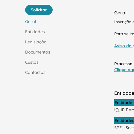
Solicitar
Geral
Geral
Inscrição 
Entidades
Para se i
Legislação
Aviso de 
Documentos
Custos
Processo 
Clique aq
Contactos
Entidad
Entidade
IQ, IP-RAM
Entidades
SRE - Secr