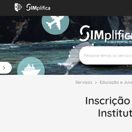
Precisa de ajuda?
Todos os dias úteis, das 9H00 às
800 29 90
35
18H00
90
4
Serviços
Educação e Juv
Inscrição
Instit