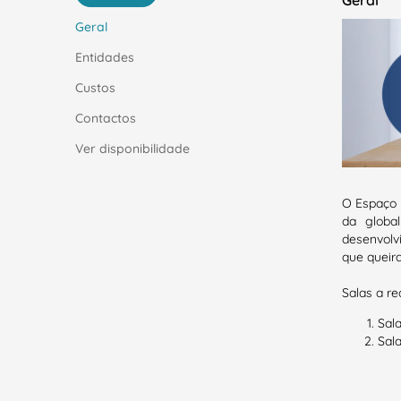
Geral
Geral
Entidades
Custos
Contactos
Ver disponibilidade
O Espaço 
da globa
desenvolv
que queir
Salas a req
Sala
Sala