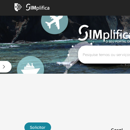
Precisa de ajuda?
Todos os dias úteis, das 9H00 às
800 29 90
35
18H00
90
4
Solicitar