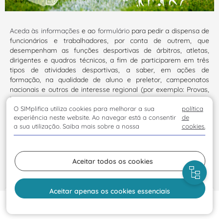
Aceda às informações
e ao
formulário
para pedir a dispensa de
funcionários e trabalhadores, por conta de outrem, que
desempenham as funções desportivas de árbitros, atletas,
dirigentes e quadros técnicos, a fim de participarem em três
tipos de atividades desportivas, a saber, em ações de
formação, na qualidade de aluno e preletor, campeonatos
nacionais e outros de interesse regional (por exemplo: Provas,
Taças, Torneios, etc.).
O SIMplifica utiliza cookies para melhorar a sua
política
experiência neste website. Ao navegar está a consentir
de
Os pedidos de requisição dos vários agentes desportivos
a sua utilização. Saiba mais sobre a nossa
cookies.
devem ser efetuados, no mínimo, com 10 dias úteis de
antecedência para as participações nas ações de formação e
campeonatos nacionais e de 22 dias úteis para os outros de
Aceitar todos os cookies
interesse regional, através do preenchimento do respetivo
formulário.
Aceitar apenas os cookies essenciais
Entidades
Início
Formulário