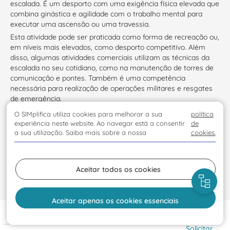
escalada. É um desporto com uma exigência física elevada que
combina ginástica e agilidade com o trabalho mental para
executar uma ascensão ou uma travessia.
Esta atividade pode ser praticada como forma de recreação ou,
em níveis mais elevados, como desporto competitivo. Além
disso, algumas atividades comerciais utilizam as técnicas da
escalada no seu cotidiano, como na manutenção de torres de
comunicação e pontes. Também é uma competência
necessária para realização de operações militares e resgates
de emergência.
O SIMplifica utiliza cookies para melhorar a sua
política
experiência neste website. Ao navegar está a consentir
de
Fonte
https://pt.wikipedia.org/wiki/Escalada
a sua utilização. Saiba mais sobre a nossa
cookies.
A Ilha da Madeira possui excelentes condições para esta
prática desportiva. Neste momento estão disponíveis dois
Aceitar todos os cookies
recursos, sendo um na Zona do Pico do Arieiro e outro na Baía
d’Abra- Ponta de São Lourenço. Esta atividade pode ser
realizada em qualquer altura do ano!
Aceitar apenas os cookies essenciais
Locais de prestação
: Espaço florestal e Ponta de São
Lourenço
Solicitar