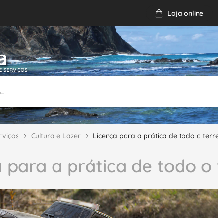
Loja online
Email
Chamada gratuita
1 926 155
65
rviços
Cultura e Lazer
Licença para a prática de todo o terr
 para a prática de todo o