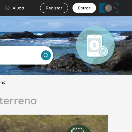
Ajuda
Registar
Entrar
WhatsApp
FAQ's
eno
 terreno