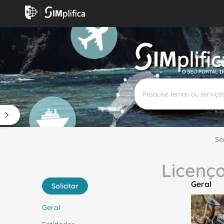
Precisa de ajuda?
Todos os dias úteis, das 9H00 às
800 29 90
35
18H00
90
4
Se
Licença
Geral
Solicitar
Geral