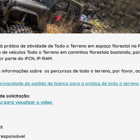
 à prática de atividade de Todo o Terreno em espaço florestal n
o de veículos Todo o Terreno em caminhos florestais bastando, par
or parte do IFCN, IP-RAM.
 informações sobre os percursos de todo o terreno, por favor, 
privacidade do pedido de licença para a prática de todo o terreno
de solicitação:
ui para visualizar o vídeo
es
responsável