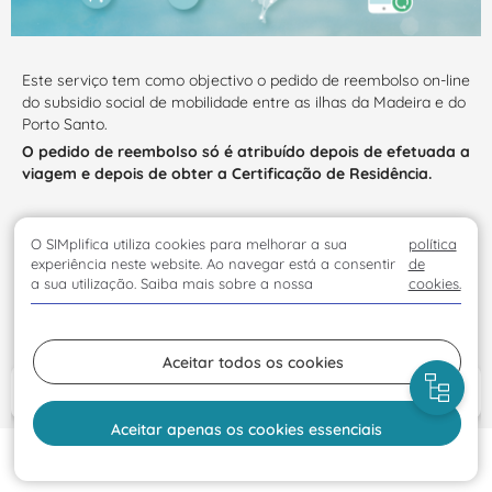
Este serviço tem como objectivo o pedido de reembolso on-line
do subsidio social de mobilidade entre as ilhas da Madeira e do
Porto Santo.
O pedido de reembolso só é atribuído depois de efetuada a
viagem e depois de obter a Certificação de Residência.
Aviso de privacidade do serviço de Reembolso do Subsídio
O SIMplifica utiliza cookies para melhorar a sua
política
Social de Mobilidade Porto Santo
experiência neste website. Ao navegar está a consentir
de
a sua utilização. Saiba mais sobre a nossa
cookies.
Ver
instruções de preenchimento :
Clique aqui para visualizar o vídeo
Aceitar todos os cookies
Entidades
Aceitar apenas os cookies essenciais
Legislação
Início
Solicitar