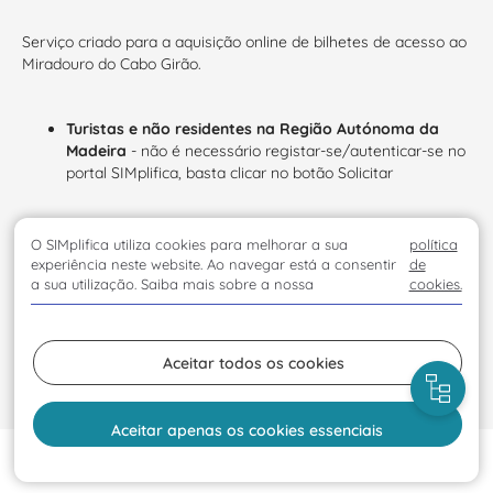
Serviço criado para a aquisição online de bilhetes de acesso ao
Miradouro do Cabo Girão.
Turistas e não residentes na Região Autónoma da
Madeira
- não é necessário registar-se/autenticar-se no
portal SIMplifica, basta clicar no botão Solicitar
O SIMplifica utiliza cookies para melhorar a sua
política
Residentes na Região Autónoma da Madeira
- para
experiência neste website. Ao navegar está a consentir
de
usufruírem da isenção do pagamento do bilhete devem
a sua utilização. Saiba mais sobre a nossa
cookies.
registar-se no SIMplifica e solicitar o serviço de
certificação de residência
em
https://simplifica.madeira.gov.pt/services/1-45-
51
Após a validação, será emitido um cartão de residente
Aceitar todos os cookies
com um QRCode que deverá ser apresentado no local.
Aceitar apenas os cookies essenciais
Opções disponíveis:
Início
Solicitar