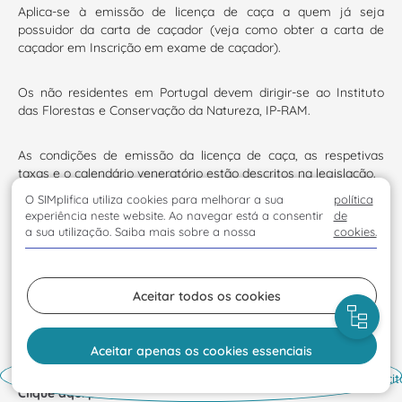
Aplica-se à emissão de licença de caça a quem já seja
possuidor da carta de caçador (veja como obter a carta de
caçador em Inscrição em exame de caçador).
Os não residentes em Portugal devem dirigir-se ao Instituto
das Florestas e Conservação da Natureza, IP-RAM.
As condições de emissão da licença de caça, as respetivas
taxas e o calendário veneratório estão descritos na legislação.
O SIMplifica utiliza cookies para melhorar a sua
política
experiência neste website. Ao navegar está a consentir
de
As áreas de refúgio de caça na ilha da Madeira e Porto Santo
a sua utilização. Saiba mais sobre a nossa
cookies.
são:
Ilha da Madeira:
Areeiro
e
Paúl da Serra
Ilha do Porto Santo
Aceitar todos os cookies
Aviso de privacidade para o pedido de licença de caça
Aceitar apenas os cookies essenciais
Processo de solicitação:
Início
Solici
Clique aqui para visualizar o vídeo