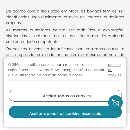
De acordo com a legislação em vigor, os bovinos têm de ser
identificados individualmente através de marcas auriculares
próprias.
As marcas auriculares devem ser atribuídas à exploração,
distribuídas e aplicadas nos animais da forma determinada
pela autoridade competente.
Os bovinos devem ser identificados por uma marca auricular
oficial aplicada em cada orelha com o mesmo número de
identificação, num prazo não superior a 20 dias a contar da
O SIMplifica utiliza cookies para melhorar a sua
política
data de nascimento do bovino e, em qualquer caso, antes de
experiência neste website. Ao navegar está a consentir
de
este deixar a exploração em que nasceu.
a sua utilização. Saiba mais sobre a nossa
cookies.
Nenhum meio de identificação pode ser removido ou
substituído sem autorização da autoridade competente.
Sempre que uma marca auricular se tenha tornado ilegível ou
Aceitar todos os cookies
se tenha perdido, deve ser aplicada uma outra marca com o
mesmo código, acrescido de número que identifique a sua
versão.
Aceitar apenas os cookies essenciais
Aviso de privacidade do pedido de marca auricular de
Início
Solicitar
substituição - bovinos