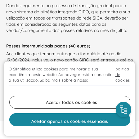
Dando seguimento ao processo de transição gradual para o
novo sistema de bilhética integrada GIRO, que permitirá a sua
utilização em todos os transportes da rede SIGA, deverão ser
tidas em consideração as seguintes datas para as
vendas/carregamento dos passes relativos ao mês de julho:
Passes intermunicipais pagos (40 euros)
Aos clientes que tenham entregue o formulário até ao dia
19/06/2024, inclusive, o novo cartão GIRO será entregue até ao
dia 28/06/2024, e carregado com o novo sistema, de acordo
O SIMplifica utiliza cookies para melhorar a sua
política
com a seguinte calendarização:
experiência neste website. Ao navegar está a consentir
de
a sua utilização. Saiba mais sobre a nossa
cookies.
Formulários entregues até ao 11/06/2024 – os passes estarão
disponíveis a partir do dia 21/06/2024;
Formulários entregues até ao 12/06/2024 – os passes estarão
Aceitar todos os cookies
disponíveis a partir do dia 24/06/2024;
Formulários entregues até ao 13/06/2024 – os passes estarão
Aceitar apenas os cookies essenciais
disponíveis a partir do dia 25/06/2024;
Formulários entregues até ao 14/06/2024 – os passes estarão
Início
Visitar
disponíveis a partir do dia 26/06/2024;