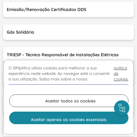
Emissão/Renovação Certificados ODS
Gás Solidário
TRIESP - Técnico Responsável de Instalações Elétricas
O SIMplifica utiliza cookies para melhorar a sua
política
experiência neste website. Ao navegar está a consentir
de
Profissionais na Área do Gás
a sua utilização. Saiba mais sobre a nossa
cookies.
PRIPAER-RAM 2023 - Incentivo à Produção e
Aceitar todos os cookies
armazenamento de Energia - fontes renováveis
Aceitar apenas os cookies essenciais
Exploração de instalações elétricas de serviço particular